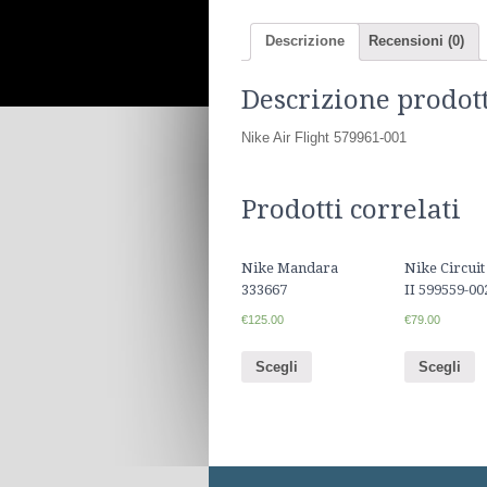
Descrizione
Recensioni (0)
Descrizione prodot
Nike Air Flight 579961-001
Prodotti correlati
Nike Mandara
Nike Circuit
333667
II 599559-00
€125.00
€79.00
Scegli
Scegli