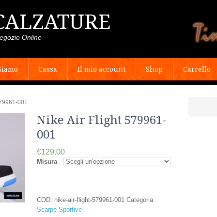
CALZATURE
egozio Online
Siamo
Cassa
Il mio account
Shop
Carrello
 579961-001
Nike Air Flight 579961-
001
€129.00
Misura
COD:
nike-air-flight-579961-001
Categoria:
Scarpe Sportive