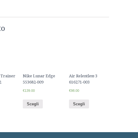
to
 Trainer
Nike Lunar Edge
Air Relentless 3
2
553682-009
616271-003
€139.00
€98.00
Scegli
Scegli