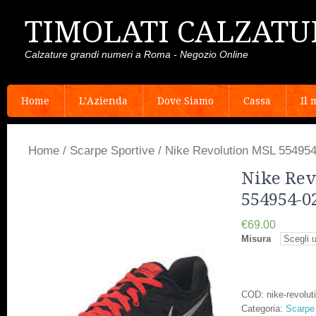
TIMOLATI CALZATU
Calzature grandi numeri a Roma - Negozio Online
Home
L’Azienda
Dove Siamo
Cassa
Il 
Home
/
Scarpe Sportive
/ Nike Revolution MSL 55495
Nike Rev
554954-0
€69.00
Misura
COD:
nike-revolu
Categoria:
Scarpe