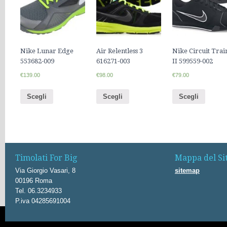
Nike Lunar Edge
Air Relentless 3
Nike Circuit Trai
553682-009
616271-003
II 599559-002
€139.00
€98.00
€79.00
Scegli
Scegli
Scegli
Timolati For Big
Mappa del Si
Via Giorgio Vasari, 8
sitemap
00196 Roma
Tel. 06.3234933
P.iva 04285691004