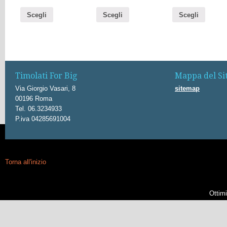
Scegli
Scegli
Scegli
Timolati For Big
Mappa del Si
Via Giorgio Vasari, 8
sitemap
00196 Roma
Tel. 06.3234933
P.iva 04285691004
Torna all'inizio
Ottim