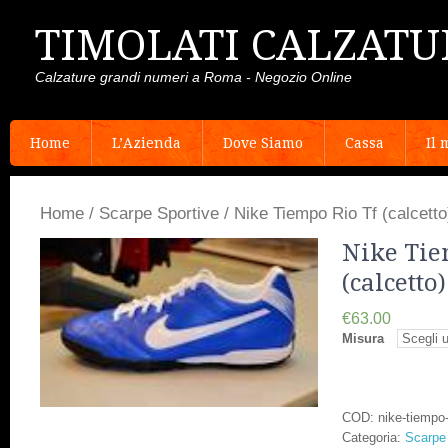
TIMOLATI CALZATU
Calzature grandi numeri a Roma - Negozio Online
Home
L’Azienda
Dove Siamo
Cassa
Il 
Home
/
Scarpe Sportive
/ Nike Tiempo Rio Tf (calcett
Nike Tie
(calcetto
€63.00
Misura
COD:
nike-tiempo-
Categoria:
Scarpe