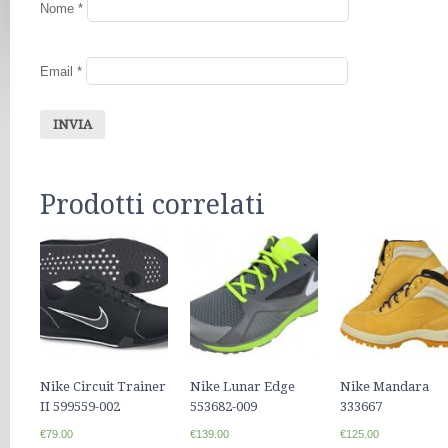
Nome
*
Email
*
Prodotti correlati
Nike Circuit Trainer
Nike Lunar Edge
Nike Mandara
II 599559-002
553682-009
333667
€79.00
€139.00
€125.00